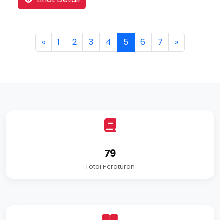
«
1
2
3
4
5
6
7
»
79
Total Peraturan