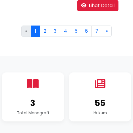
Lihat Detail
«
1
2
3
4
5
6
7
»
3
55
Total Monografi
Hukum